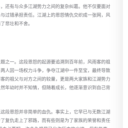
系，还有与众多江湖势力之间的复杂纠葛。他不仅要面对
择与过错承担责任。江湖上的恩怨情仇交织成一张网，风
满了悲壮和不舍。
主题之一。这段恩怨的起源要追溯到百年前，风雨客的祖
。两人因一场权力斗争，争夺江湖中一件至宝，最终导致
雨客的祖父与对方之间的较量，更是两大家族和江湖势力
虽然年幼时并不知情，但随着成长，他逐渐意识到自己背
现这段恩怨并非简单的血仇。事实上，它早已与无数江湖
为了复仇走上了邪路，而有些则是为了家族的荣誉和责任