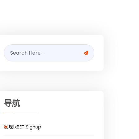
导航
发现1xBET Signup