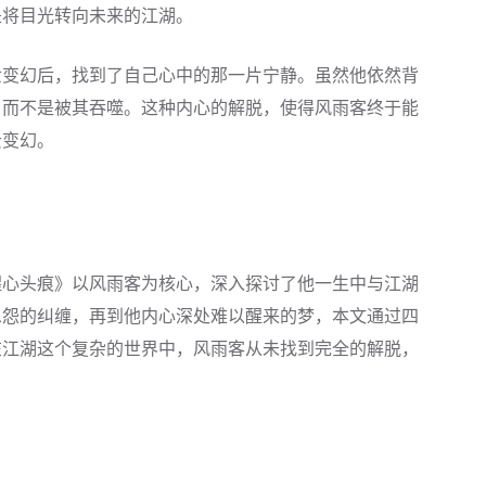
是将目光转向未来的江湖。
世变幻后，找到了自己心中的那一片宁静。虽然他依然背
，而不是被其吞噬。这种内心的解脱，使得风雨客终于能
云变幻。
醒心头痕》以风雨客为核心，深入探讨了他一生中与江湖
恩怨的纠缠，再到他内心深处难以醒来的梦，本文通过四
在江湖这个复杂的世界中，风雨客从未找到完全的解脱，