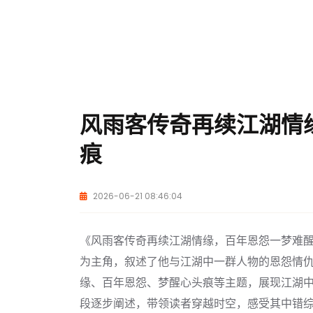
风雨客传奇再续江湖情
痕
2026-06-21 08:46:04
《风雨客传奇再续江湖情缘，百年恩怨一梦难
为主角，叙述了他与江湖中一群人物的恩怨情
缘、百年恩怨、梦醒心头痕等主题，展现江湖
段逐步阐述，带领读者穿越时空，感受其中错