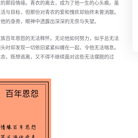
衣的那段情缘。青衣的离去，成为了他一生的心头痕。虽
生活与目标，但那份对青衣的爱和愧疚却始终未曾消散。
在他的身旁，眼神中透露出深深的无奈与失望。
家族百年恩怨的无法释怀。无论他如何努力，似乎总无法
回头时却发现一切依旧紧紧纠缠在一起，令他无法喘息。
状态，既想逃离，又不得不继续面对这些无法摆脱的过