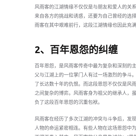
风雨客的江湖情缘不仅仅是与朋友和爱人的关
来自各方的挑战和诱惑，还要为自己曾经的选
雨客在其中艰难前行，这段江湖情缘也因此充
2、百年恩怨的纠缠
百年恩怨，是风雨客传奇中最为复杂和深刻的
父与江湖上的一位掌门人有过一场激烈的争斗
了长达数十年的仇恨。而这段恩怨不仅仅是风
之间复杂的博弈。风雨客身为祖父的继承人，
负了这段百年恩怨的沉重包袱。
风雨客在经历了多次江湖的冲突与斗争后，发
人物的命运紧密相连。有些人物在这场恩怨中