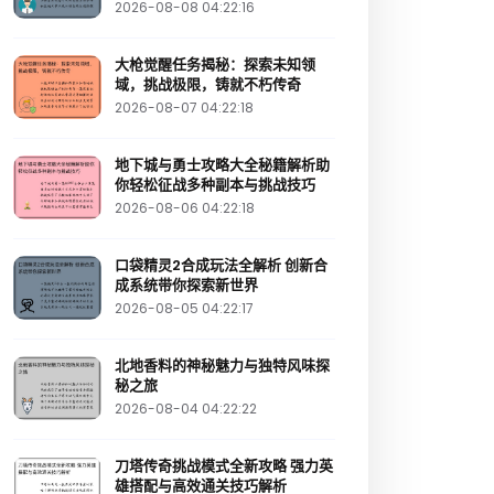
2026-08-08 04:22:16
大枪觉醒任务揭秘：探索未知领
域，挑战极限，铸就不朽传奇
2026-08-07 04:22:18
地下城与勇士攻略大全秘籍解析助
你轻松征战多种副本与挑战技巧
2026-08-06 04:22:18
口袋精灵2合成玩法全解析 创新合
成系统带你探索新世界
2026-08-05 04:22:17
北地香料的神秘魅力与独特风味探
秘之旅
2026-08-04 04:22:22
刀塔传奇挑战模式全新攻略 强力英
雄搭配与高效通关技巧解析